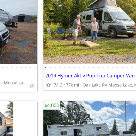
•
•
•
•
•
•
•
•
•
•
•
•
•
•
•
•
•
•
•
•
•
•
•
•
•
•
•
Oak Lake RV Sales Moose Lake
7/13
77k mi
Oak Lake RV Moose Lake,
$4,000