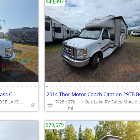
$49,997
•
•
•
•
•
•
•
•
•
•
•
•
•
•
•
•
•
•
•
•
•
•
•
•
•
•
•
•
ass C
2014 Thor Motor Coach Citation 29TB B
OAK LAKE RV MOOSE LAKE, MN
7/28
27k
mi
$79,679