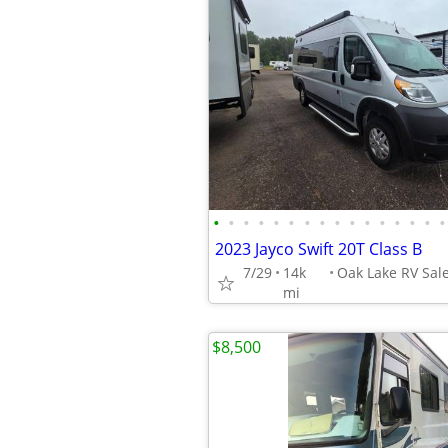
•
•
•
•
•
•
•
•
•
•
•
•
•
•
•
•
2023 Jayco Swift 20T Class B
7/29
14k
mi
$8,500