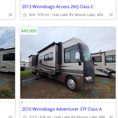
2013 Winnebago Access 26Q Class C
8/4
97k mi
Oak Lake RV Moose Lake, MN
$49,000
•
•
•
•
•
•
•
•
•
•
•
•
•
•
•
•
•
•
•
•
•
•
•
•
•
•
•
•
2010 Winnebago Adventurer 37F Class A
7/17
63k mi
Oak Lake RV Moose Lake, MN