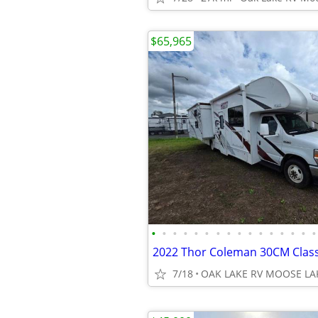
$65,965
•
•
•
•
•
•
•
•
•
•
•
•
•
•
•
•
2022 Thor Coleman 30CM Clas
7/18
OAK LAKE RV MOOSE LA