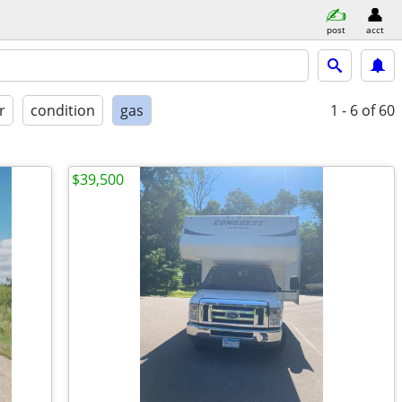
post
acct
r
condition
gas
1 - 6
of 60
$39,500