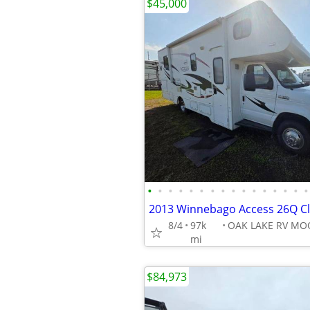
$45,000
•
•
•
•
•
•
•
•
•
•
•
•
•
•
•
•
2013 Winnebago Access 26Q Cl
8/4
97k
mi
$84,973