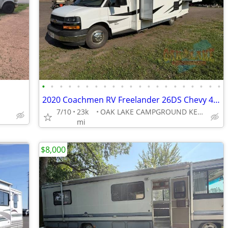
•
•
•
•
•
•
•
•
•
•
•
•
•
•
•
•
•
•
•
•
•
2020 Coachmen RV Freelander 26DS Chevy 4500 @ OAK LAKE CAMPGROUND
7/10
23k
OAK LAKE CAMPGROUND KERRICK, MN
mi
$8,000