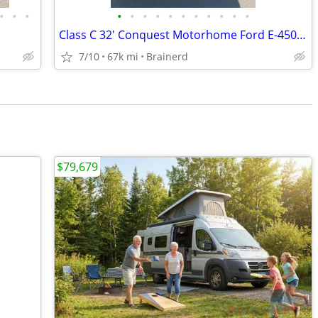
•
•
•
•
•
•
•
•
•
•
•
•
•
•
Class C 32' Conquest Motorhome Ford E-450 V10
7/10
67k mi
Brainerd
$79,679