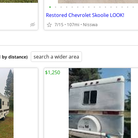
•
•
•
•
•
•
•
•
•
•
•
•
•
•
•
•
Restored Chevrolet Skoolie LOOK!
7/15
107mi
Nisswa
search a wider area
 by distance)
$1,250