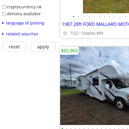
cryptocurrency ok
delivery available
•
•
•
•
•
•
•
•
•
•
•
language of posting
1987 28ft FORD MALLARD M
7/22
Staples,MN
related searches
reset
apply
$65,965
•
•
•
•
•
•
•
•
•
•
•
•
•
•
•
•