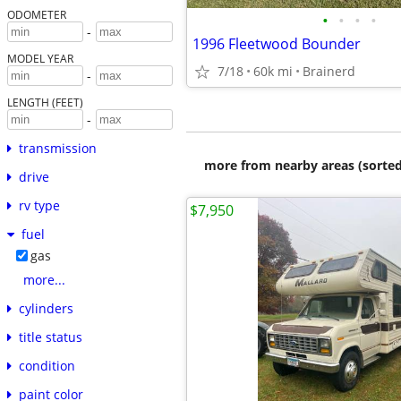
ODOMETER
•
•
•
•
-
1996 Fleetwood Bounder
MODEL YEAR
7/18
60k mi
Brainerd
-
LENGTH (FEET)
-
transmission
more from nearby areas (sorted
drive
rv type
$7,950
fuel
gas
more...
cylinders
title status
condition
paint color