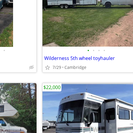
•
•
•
•
•
Wilderness 5th wheel toyhauler
7/29
Cambridge
$22,000