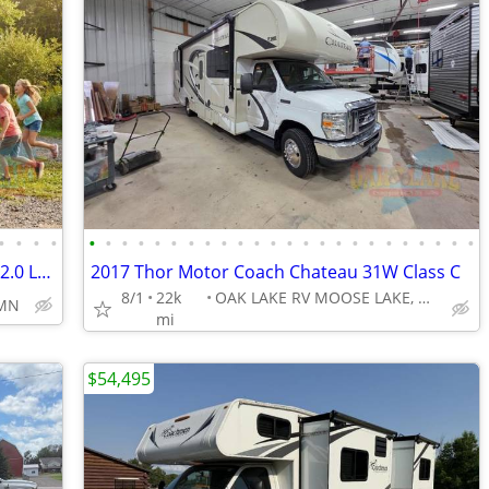
•
•
•
•
•
•
•
•
•
•
•
•
•
•
•
•
•
•
•
•
•
•
•
•
•
•
•
•
2019 Hymer Aktiv Pop Top Camper Van 2.0 Loft Edition Class B
2017 Thor Motor Coach Chateau 31W Class C
8/1
22k
OAK LAKE RV MOOSE LAKE, MN
 MN
mi
$54,495