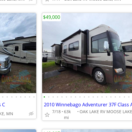
$49,000
•
•
•
•
•
•
•
•
•
•
•
•
•
•
•
•
•
•
•
•
•
•
•
•
•
•
•
•
s C
2010 Winnebago Adventurer 37F Class 
7/18
63k
KE, MN
mi