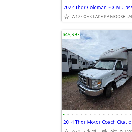
2022 Thor Coleman 30CM Clas
7/17
OAK LAKE RV MOOSE LA
$49,997
•
•
•
•
•
•
•
•
•
•
•
•
•
•
•
•
2014 Thor Motor Coach Citatio
7/28
27k mi
Oak Lake RV Mo