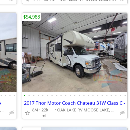
$54,988
•
•
•
•
•
•
•
•
•
•
•
•
•
•
•
•
•
•
•
•
•
•
•
•
•
•
•
A
2017 Thor Motor Coach Chateau 31W Class C -
OAK LAKE RV MOOSE LAKE, MN
8/4
22k
OAK LAKE RV MOOSE LAKE, MN
mi