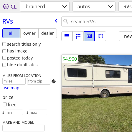
CL
brainerd
autos
RVs
RVs
all
owner
dealer
new
search titles only
has image
posted today
$4,900
hide duplicates
MILES FROM LOCATION

use map...
price
free
$
– $
MAKE AND MODEL