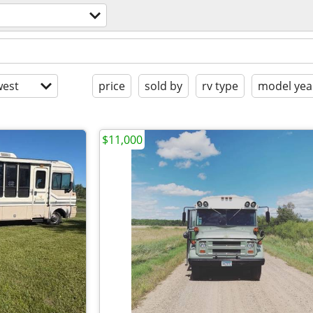
est
price
sold by
rv type
model yea
$11,000