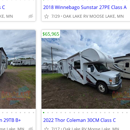
s C
2018 Winnebago Sunstar 27PE Class A
KE, MN
7/29
OAK LAKE RV MOOSE LAKE, MN
$65,965
•
•
•
•
•
•
•
•
•
•
•
•
•
•
•
•
•
•
•
•
•
•
•
•
•
•
•
•
n 29TB B+
2022 Thor Coleman 30CM Class C
ose Lake, MN
7/17
Oak Lake RV Moose Lake, MN