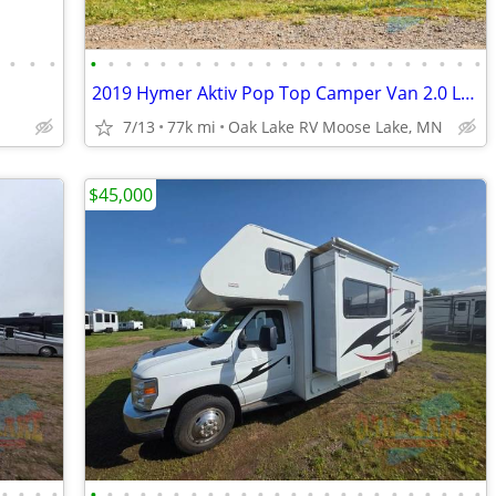
•
•
•
•
•
•
•
•
•
•
•
•
•
•
•
•
•
•
•
•
•
•
•
•
•
•
2019 Hymer Aktiv Pop Top Camper Van 2.0 Loft Edition Class B
7/13
77k mi
Oak Lake RV Moose Lake, MN
$45,000
•
•
•
•
•
•
•
•
•
•
•
•
•
•
•
•
•
•
•
•
•
•
•
•
•
•
•
•